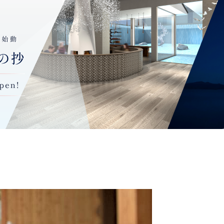
対象施設
の里、THE FOREST 阿寒、
サロマ湖 鶴雅、
北天の丘、水
森の謌、
洸の謌、エプイ、SORA、
トゥラノ、阿寒テラス
清掃スケジュール
泊目
2泊目
3泊目
4泊目
5泊目
6泊目
7
ック
偶数
通常
偶数
通常
偶数
ン
宿泊日
清掃日
宿泊日
清掃日
宿泊日
清
【ご協力頂いたお客様への特典】
在期間中、通常清掃日以外（偶数宿泊日）の日数分、