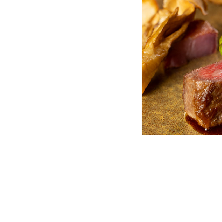
さ
・通
進