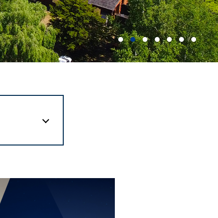
の一環
CO₂
」を実