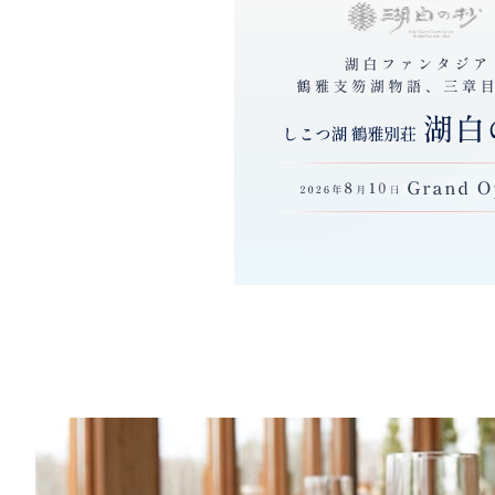
遊久
客室
1
チェ
イ
◎滞