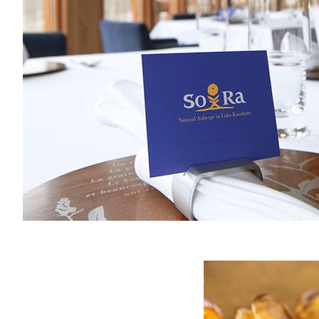
1泊
※
※
その
・通
ま
・緊
頂
・通
は
・通
ト
・通