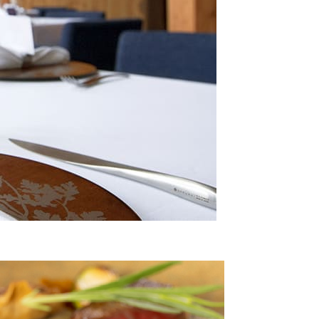
1室につき 1,000円分の「館内利用券」
を進呈させて頂きます。
通常清掃日（奇数宿泊日）も「ノークリーニング」をご希望の場合
利用券を進呈させていただきます。
ただし、衛生上の観点より、5泊目ごとに必ず通常清掃を実施いたし
他
常清掃日以外（偶数宿泊日）は、清掃スタッフがお部屋に入る事は
せん。
急時、客室メンテナンス等が発生した場合は、担当スタッフが入室
く場合がございます。
常清掃日以外（偶数宿泊日）での客室タオル類の交換が必要になっ
、フロントまでお申しつけください。
常清掃日以外（偶数宿泊日）でのゴミ回収が必要になった場合は、
までお申しつけください。
常清掃日以外（偶数宿泊日）でのベットメイクおよびお布団上げを