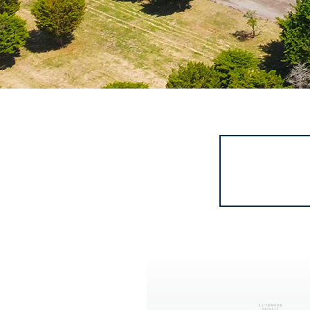
鶴雅
とし
排出
施さ