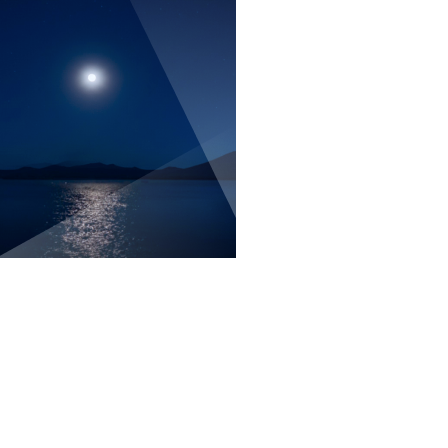
の謌、
泊目
通常
掃日