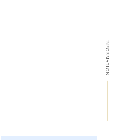
、館内
ます。
INFORMATION
ござい
させて
た場合
フロン
ご希望