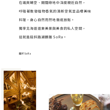
在颯爽晴空、開闊綠地中深度親近自然，
呼吸著散發植物香氣的清新空氣並品嚐美味
料理，
身心自然而然地徹底放鬆。
獨享北海道道東美景與美食的私人空間，
這就是屈斜路湖鶴雅 SoRa。
關於SoRa