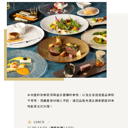
本地產的新鮮蔬菜與當日選購的鮮魚，
以及北海道道產品牌和
牛等等，用嚴選食材精心烹飪，
讓您品嚐充滿北國季節感的美
味創意法式料理。
LUNCH
11:00-14:00（最晚點餐13:00）