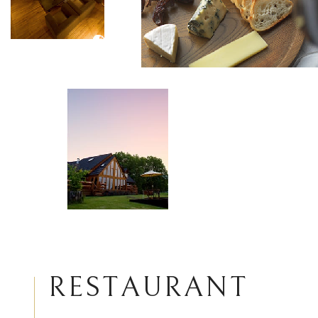
R
E
S
T
A
U
R
A
N
T