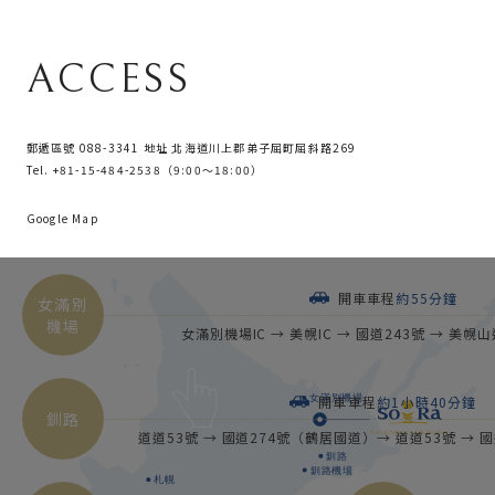
A
C
C
E
S
S
郵遞區號 088-3341
地址 北海道川上郡弟子屈町屈斜路269
Tel. +81-15-484-2538（9:00～18:00）
Google Map
開車車程
約55分鐘
女滿別
機場
女滿別機場IC → 美幌IC → 國道243號 → 美幌
開車車程
約1小時40分鐘
釧路
道道53號 → 國道274號（鶴居國道）→ 道道53號 → 國