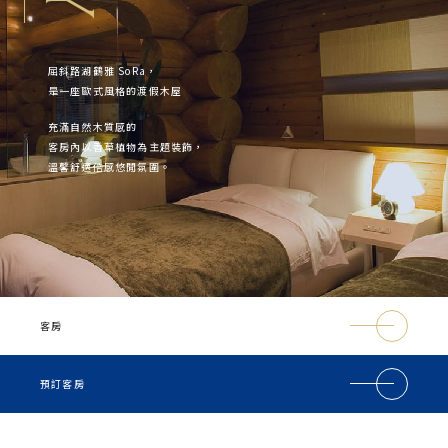
Y
屈斜路湖鶴雅 SoRa，
是一座歐式風格的渡假木屋
充滿自然木質感的
客房內以香草植物為主題裝飾，
溫馨舒適倍感悠閒氛圍。
客房
預訂客房