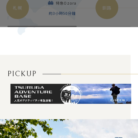
特急Ozora
札幌
釧路
約3小時50分鐘
P
I
C
K
U
P